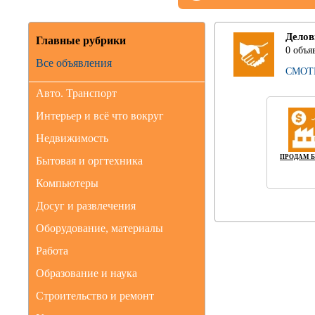
Делов
Главные рубрики
0 объя
Все объявления
СМОТ
Авто. Транспорт
Интерьер и всё что вокруг
Недвижимость
ПРОДАМ 
Бытовая и оргтехника
Компьютеры
Досуг и развлечения
Оборудование, материалы
Работа
Образование и наука
Строительство и ремонт