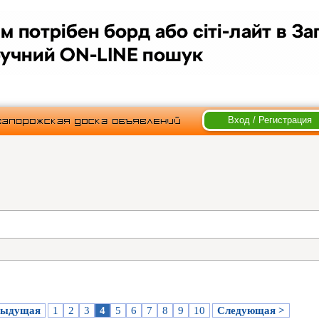
Вход / Регистрация
дыдущая
1
2
3
4
5
6
7
8
9
10
Следующая >